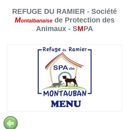
REFUGE DU RAMIER - Société
M
de Protection des
ontalbanaise
Animaux - S
M
PA