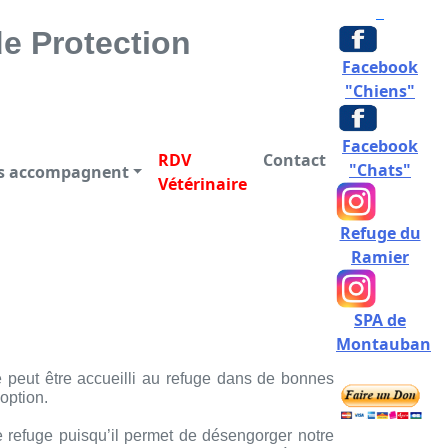
CTION DES ANIMAUX
e Protection
Facebook
"Chiens"
Facebook
RDV
Contact
"Chats"
us accompagnent
Vétérinaire
Refuge du
Ramier
SPA de
Montauban
ne peut être accueilli au refuge dans de bonnes
option.
re refuge puisqu’il permet de désengorger notre