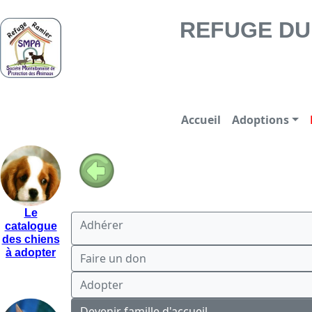
REFUGE DU RAMIER -
REFUGE DU 
Accueil
Adoptions
Le
Adhérer
catalogue
des chiens
à adopter
Faire un don
Adopter
Devenir famille d'accueil