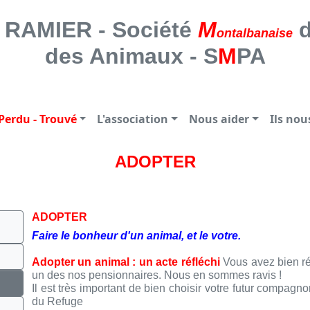
 SOCIETE MONTALBANAISE DE PROTE
RAMIER - Société
M
d
ontalbanaise
des Animaux - S
M
PA
Perdu - Trouvé
L'association
Nous aider
Ils no
ADOPTER
ADOPTER
Faire le bonheur d'un animal, et le votre.
Adopter un animal : un acte réfléchi
Vous avez bien ré
un des nos pensionnaires. Nous en sommes ravis !
Il est très important de bien choisir votre futur compag
du Refuge