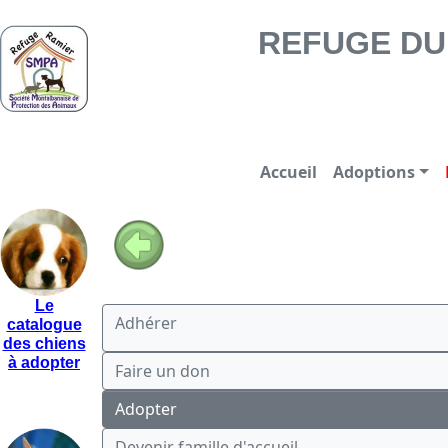
REFUGE DU RAMIER -
REFUGE DU 
Accueil
Adoptions
Le
Adhérer
catalogue
des chiens
à adopter
Faire un don
Adopter
Devenir famille d'accueil