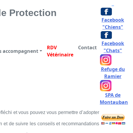
CTION DES ANIMAUX
e Protection
Facebook
"Chiens"
Facebook
RDV
Contact
"Chats"
us accompagnent
Vétérinaire
Refuge du
Ramier
SPA de
Montauban
fléchi et vous pouvez vous permettre d’adopter
non et de suivre les conseils et recommandations