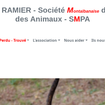
 SOCIETE MONTALBANAISE DE PROTE
RAMIER - Société
M
d
ontalbanaise
des Animaux - S
M
PA
Perdu - Trouvé
L'association
Nous aider
Ils no