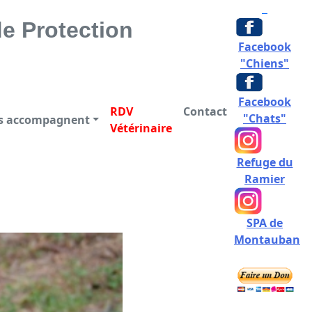
CTION DES ANIMAUX
e Protection
Facebook
"Chiens"
Facebook
RDV
Contact
"Chats"
us accompagnent
Vétérinaire
Refuge du
Ramier
SPA de
Montauban