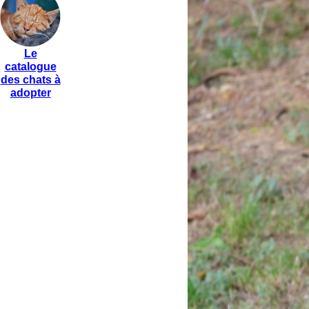
Le
catalogue
des chats à
adopter