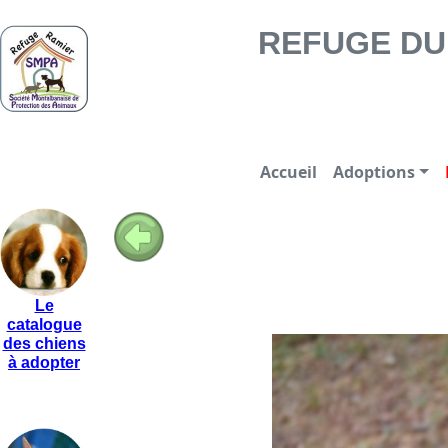
REFUGE DU RAMIER -
REFUGE DU 
Accueil
Adoptions
Le
catalogue
des chiens
à adopter