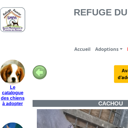
REFUGE DU RAMIER -
REFUGE DU 
Accueil
Adoptions
Av
d'ad
Le
catalogue
des chiens
CACHOU
à adopter