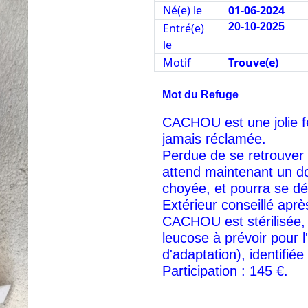
Né(e) le
01-06-2024
Entré(e)
20-10-2025
le
Motif
Trouve(e)
Mot du Refuge
CACHOU est une jolie fé
jamais réclamée.
Perdue de se retrouver 
attend maintenant un do
choyée, et pourra se dé
Extérieur conseillé aprè
CACHOU est stérilisée,
leucose à prévoir pour l
d'adaptation), identifiée 
Participation : 145 €.