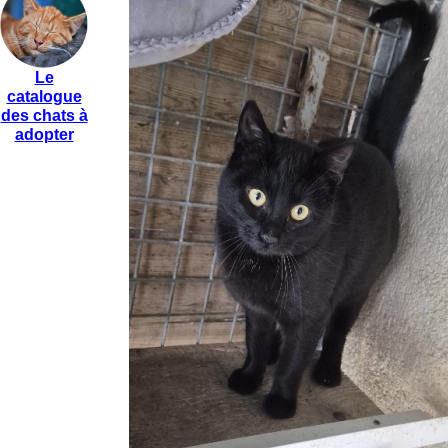
Le
catalogue
des chats à
adopter