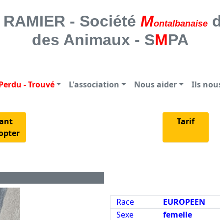
 SOCIETE MONTALBANAISE DE PROTE
RAMIER - Société
M
d
ontalbanaise
des Animaux - S
M
PA
Perdu - Trouvé
L'association
Nous aider
Ils no
ant
Tarif
opter
Race
EUROPEEN
Sexe
femelle