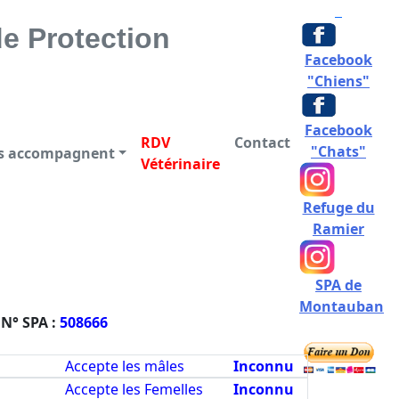
CTION DES ANIMAUX
e Protection
Facebook
"Chiens"
Facebook
RDV
Contact
"Chats"
us accompagnent
Vétérinaire
Refuge du
Ramier
SPA de
Montauban
N° SPA :
508666
Accepte les mâles
Inconnu
Accepte les Femelles
Inconnu