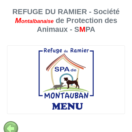
REFUGE DU RAMIER - Société
M
de Protection des
ontalbanaise
Animaux - S
M
PA