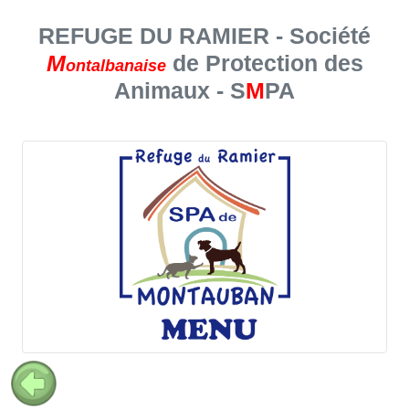
REFUGE DU RAMIER - Société
M
de Protection des
ontalbanaise
Animaux - S
M
PA