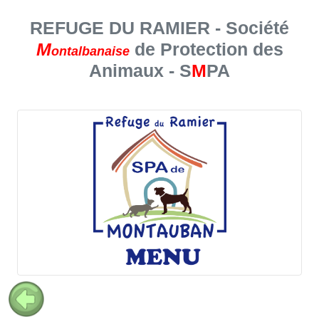
REFUGE DU RAMIER - Société
M
de Protection des
ontalbanaise
Animaux - S
M
PA