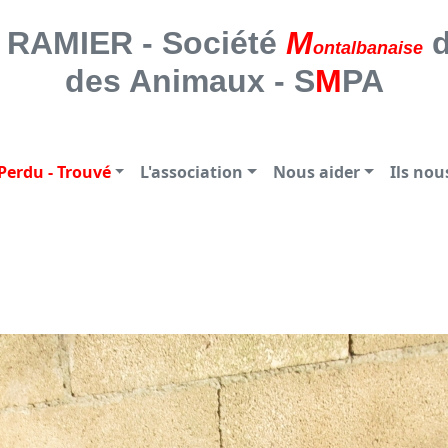
 SOCIETE MONTALBANAISE DE PROTE
RAMIER - Société
M
d
ontalbanaise
des Animaux - S
M
PA
Perdu - Trouvé
L'association
Nous aider
Ils no