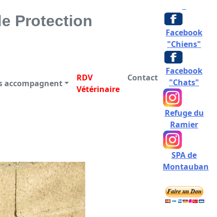
CTION DES ANIMAUX
e Protection
Facebook
"Chiens"
Facebook
RDV
Contact
"Chats"
us accompagnent
Vétérinaire
Refuge du
Ramier
SPA de
Montauban