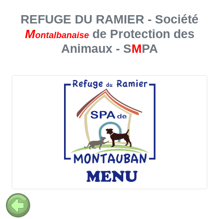
REFUGE DU RAMIER - Société
M
de Protection des
ontalbanaise
Animaux - S
M
PA