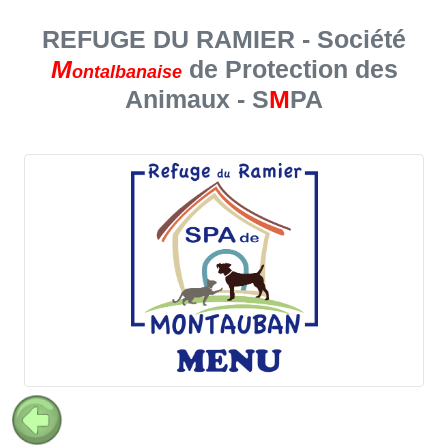
REFUGE DU RAMIER - Société
M
de Protection des
ontalbanaise
Animaux - S
M
PA